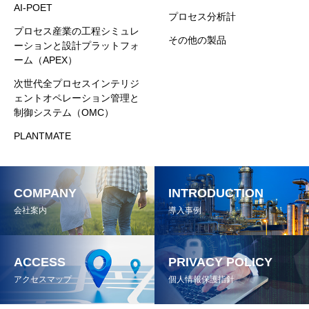
AI-POET
プロセス分析計
プロセス産業の工程シミュレ
その他の製品
ーションと設計プラットフォ
ーム（APEX）
次世代全プロセスインテリジ
ェントオペレーション管理と
制御システム（OMC）
PLANTMATE
COMPANY
INTRODUCTION
会社案内
導入事例
ACCESS
PRIVACY POLICY
アクセスマップ
個人情報保護指針