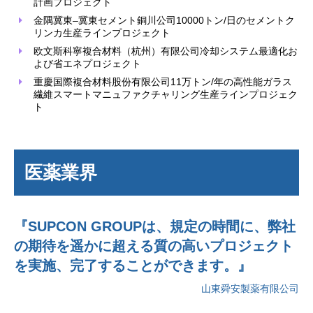
計画プロジェクト
金隅冀東–冀東セメント銅川公司10000トン/日のセメントク
リンカ生産ラインプロジェクト
欧文斯科寧複合材料（杭州）有限公司冷却システム最適化お
よび省エネプロジェクト
重慶国際複合材料股份有限公司11万トン/年の高性能ガラス
繊維スマートマニュファクチャリング生産ラインプロジェク
ト
医薬業界
『SUPCON GROUPは、規定の時間に、弊社
の期待を遥かに超える質の高いプロジェクト
を実施、完了することができます。』
山東舜安製薬有限公司