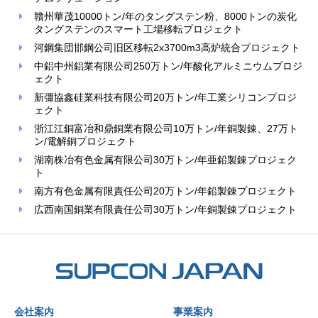
贛州華茂10000トン/年のタングステン粉、8000トンの炭化
タングステンのスマート工場移転プロジェクト
河鋼集団邯鋼公司旧区移転2x3700m3高炉統合プロジェクト
中鋁中州鋁業有限公司250万トン/年酸化アルミニウムプロジ
ェクト
新彊協鑫硅業科技有限公司20万トン/年工業シリコンプロジ
ェクト
浙江江銅富冶和鼎銅業有限公司10万トン/年銅製錬、27万ト
ン/電解銅プロジェクト
湖南株冶有色金属有限公司30万トン/年亜鉛製錬プロジェク
ト
南方有色金属有限責任公司20万トン/年鉛製錬プロジェクト
広西南国銅業有限責任公司30万トン/年銅製錬プロジェクト
会社案内
事業案内