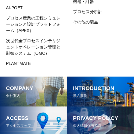
機器・計器
AI-POET
プロセス分析計
プロセス産業の工程シミュレ
その他の製品
ーションと設計プラットフォ
ーム（APEX）
次世代全プロセスインテリジ
ェントオペレーション管理と
制御システム（OMC）
PLANTMATE
COMPANY
INTRODUCTION
会社案内
導入事例
ACCESS
PRIVACY POLICY
045-306-9500
お問い合わせ
アクセスマップ
個人情報保護指針