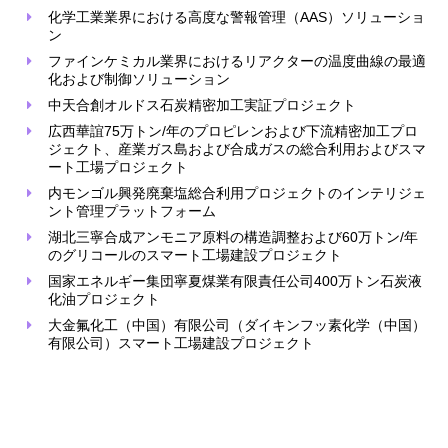
化学工業業界における高度な警報管理（AAS）ソリューショ
ン
ファインケミカル業界におけるリアクターの温度曲線の最適
化および制御ソリューション
中天合創オルドス石炭精密加工実証プロジェクト
広西華誼75万トン/年のプロピレンおよび下流精密加工プロ
ジェクト、産業ガス島および合成ガスの総合利用およびスマ
ート工場プロジェクト
内モンゴル興発廃棄塩総合利用プロジェクトのインテリジェ
ント管理プラットフォーム
湖北三寧合成アンモニア原料の構造調整および60万トン/年
のグリコールのスマート工場建設プロジェクト
国家エネルギー集団寧夏煤業有限責任公司400万トン石炭液
化油プロジェクト
大金氟化工（中国）有限公司（ダイキンフッ素化学（中国）
有限公司）スマート工場建設プロジェクト