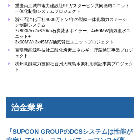
重慶両江城市電力建設社9Fガスタービン共同循環ユニット
一体化制御システムプロジェクト
浙江石油化工社4000万トン/年の製錬一体化動力ステーショ
ン制御システム
7x800t/h+7x670t/h石炭焚きボイラー、4x50MW抽気復水ユ
ニット+
3x60MW+3x45MW抽気背圧ユニットプロジェクト
百穣新能源科技社二酸化炭素エネルギー貯蔵検証事業プロジ
ェクト
杭州意能電力技術社台州大陳島水素利用実証事業プロジェク
ト
治金業界
『SUPCON GROUPのDCSシステムは性能が