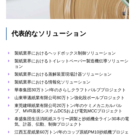
代表的なソリューション
製紙業界におけるヘッドボックス制御ソリューション
製紙業界におけるトイレットペーパー製造機伝導ソリューシ
ョン
製紙業界における蒸解装置現場計器ソリューション
製紙業界における情報化ソリューション
華泰集団30万トン/年のさらしクラフトパルププロジェクト
山東華邁紙業有限公司80万トン強化段ボールプロジェクト
東莞建暉紙業有限公司20万トン/年のケミメカニカルパル
プ、MVR蒸発システムDCSおよび電気MCCプロジェクト
泰盛集団生活消耗紙スラリー調製と抄紙機全ライン30本の電
気、計器、伝動、制御プロジェクト
江西五星紙業60万トン/年のコップ原紙PM10抄紙機プロジェ