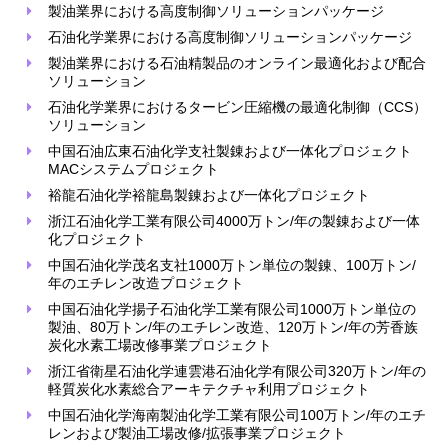
製油業界における高度制御ソリューションパッケージ
石油化学業界における高度制御ソリューションパッケージ
製油業界における石油精製品のオンライン最適化および配合
ソリューション
石油化学業界におけるタービン圧縮機の最適化制御（CCS）
ソリューション
中国石油広東石油化学支社製錬および一体化プロジェクト
MACシステムプロジェクト
裕龍石油化学裕龍島製錬および一体化プロジェクト
浙江石油化学工業有限公司4000万トン/年の製錬および一体
化プロジェクト
中国石油化学茂名支社1000万トン単位の製錬、100万トン/
年のエチレン改造プロジェクト
中国石油化学揚子石油化学工業有限公司1000万トン単位の
製油、80万トン/年のエチレン改造、120万トン/年の芳香族
炭化水素工場改修事業プロジェクト
浙江省衛星石油化学連雲港石油化学有限公司320万トン/年の
軽質炭化水素総合アーキテクチャ利用プロジェクト
中国石油化学海南製油化学工業有限公司100万トン/年のエチ
レンおよび製油工場改修/拡張事業プロジェクト